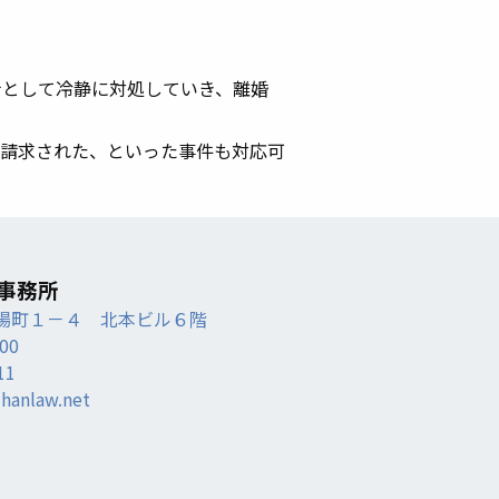
士として冷静に対処していき、離婚
請求された、といった事件も対応可
事務所
場町１－４ 北本ビル６階
300
11
ihanlaw.net